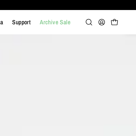
ka
Support
Archive Sale
Öppna
Mitt
Öppna varuko
sökfältet
konto