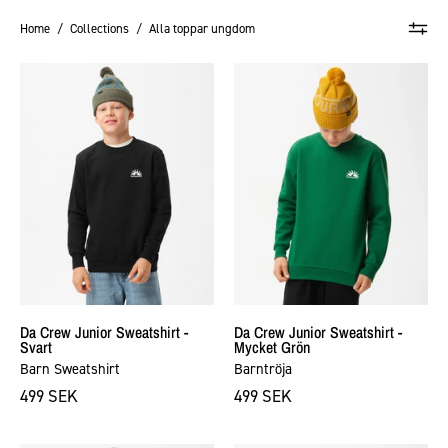
Home
/
Collections
/
Alla toppar ungdom
Da
Da
Crew
Crew
Junior
Junior
Sweatshirt
Sweatshirt
-
-
Svart
Mycket
Grön
Da Crew Junior Sweatshirt -
Da Crew Junior Sweatshirt -
Svart
Mycket Grön
Barn Sweatshirt
Barntröja
499 SEK
499 SEK