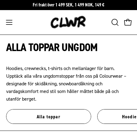
Hoppa
Fri frakt över 1 499 SEK, 1 499 NOK, 149 €
till
innehåll
Öppna
ÖPPNA
Öppn
SÖKFÄLTE
navigeringsmenyn
ALLA TOPPAR UNGDOM
Hoodies, crewnecks, t-shirts och mellanlager för barn.
Upptäck alla våra ungdomstoppar från oss på Colourwear –
designade för skidåkning, snowboardåkning och
vardagskomfort med stil som håller måttet både på och
utanför berget.
Alla toppar
Hoodie