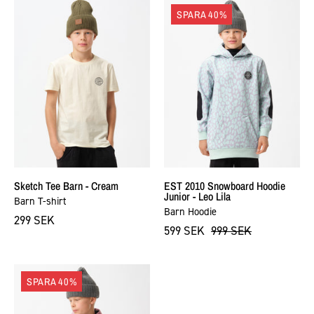
Sketch
EST
SPARA 40%
Tee
2010
Barn
Snowboard
-
Hoodie
Cream
Junior
-
Leo
Lila
Sketch Tee Barn - Cream
EST 2010 Snowboard Hoodie
Junior - Leo Lila
Barn T-shirt
Barn Hoodie
299 SEK
599 SEK
999 SEK
EST
SPARA 40%
2010
Snowboard