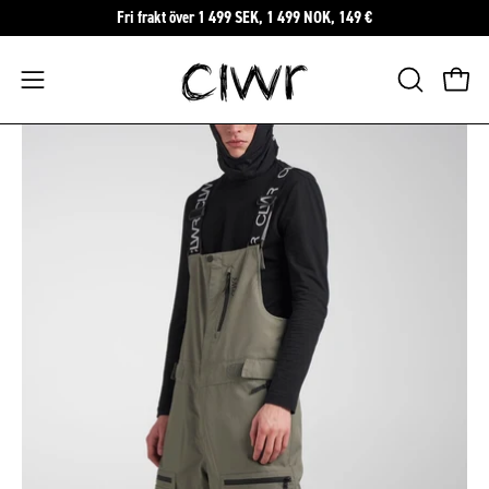
Hoppa
Fri frakt över 1 499 SEK, 1 499 NOK, 149 €
till
innehåll
Öppna
ÖPPNA
Öppn
SÖKFÄLTE
navigeringsmenyn