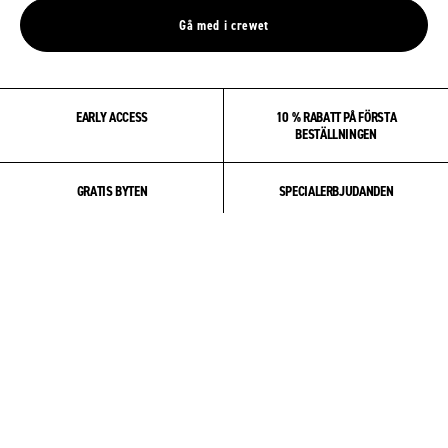
Gå med i crewet
EARLY ACCESS
10 % RABATT PÅ FÖRSTA
BESTÄLLNINGEN
GRATIS BYTEN
SPECIALERBJUDANDEN
OM OSS
COMMUNITY
PRODUKT & VÅRD
HJÄLP & SUPPORT