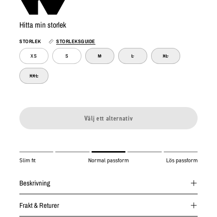
Hitta min storlek
STORLEK
STORLEKSGUIDE
XS
S
M
L
XL
XXL
Välj ett alternativ
Slim fit
Normal passform
Lös passform
Beskrivning
Frakt & Returer