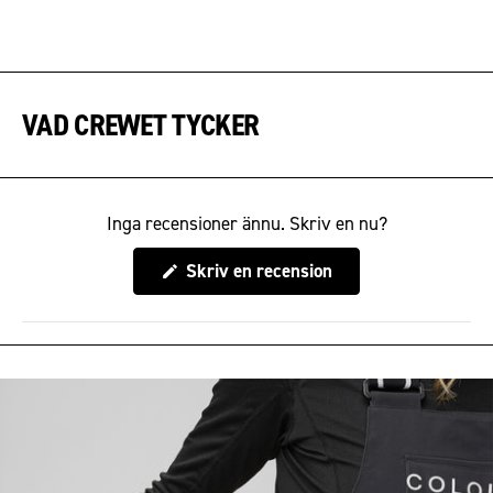
VAD CREWET TYCKER
Inga recensioner ännu. Skriv en nu?
(Öppnas
Skriv en recension
i
ett
nytt
fönster)