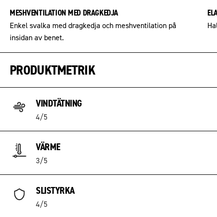
MESHVENTILATION MED DRAGKEDJA
EL
Enkel svalka med dragkedja och meshventilation på
Ha
insidan av benet.
PRODUKTMETRIK
VINDTÄTNING
4/5
VÄRME
3/5
SLISTYRKA
4/5