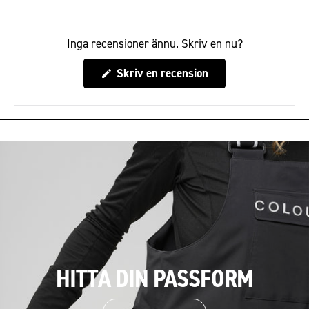
Inga recensioner ännu. Skriv en nu?
(Öppnas
Skriv en recension
i
ett
nytt
fönster)
HITTA DIN PASSFORM