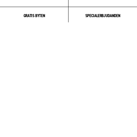
GRATIS BYTEN
SPECIALERBJUDANDEN
OM OSS
COMMUNITY
PRODUKT & VÅRD
HJÄLP & SUPPORT
KONTO