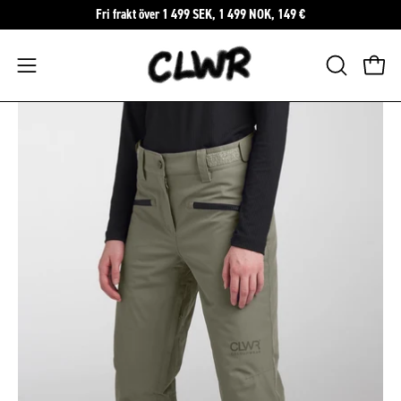
Hoppa
Fri frakt över 1 499 SEK, 1 499 NOK, 149 €
till
innehåll
Öppna
ÖPPNA
Öppn
SÖKFÄLTE
navigeringsmenyn