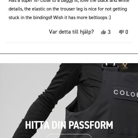
stjärnor
details, the elastic on the trouser leg is nice for not getting
stuck in the bindings!! Wish it has more beltloops :)
Ja,
Nej,
Var detta till hjälp?
3
0
denna
personer
denn
pers
recension
röstade
recen
röst
Laddar...
från
ja
från
nej
Hannah
Hann
L.
L.
var
var
till
inte
hjälp.
till
hjälp.
HITTA DIN PASSFORM