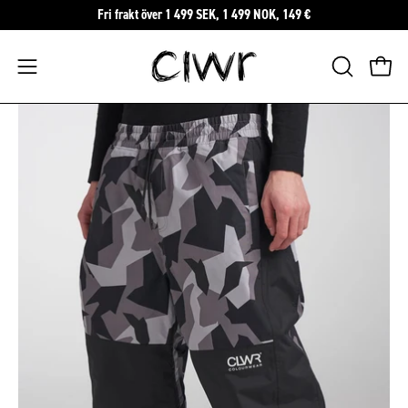
Hoppa
Fri frakt över 1 499 SEK, 1 499 NOK, 149 €
till
innehåll
Öppna
ÖPPNA
Öppn
SÖKFÄLTE
navigeringsmenyn