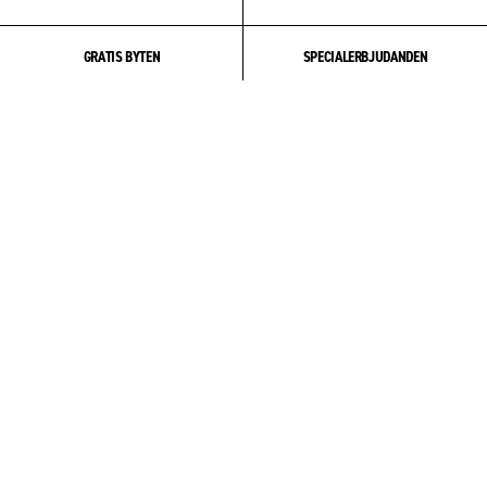
GRATIS BYTEN
SPECIALERBJUDANDEN
OM OSS
COMMUNITY
PRODUKT & VÅRD
HJÄLP & SUPPORT
KONTO