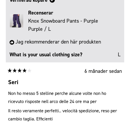
Recenserar
Knox Snowboard Pants - Purple
Purple / L
Jag rekommenderar den här produkten
What is your usual clothing size?
L
6 månader sedan
Betygsatt
4
Seri
av
5
Non ho messo 5 stelline perche alcune volte non ho
stjärnor
ricevuto risposte nell arco delle 24 ore ma per
Il resto veramente perfetti.. velocità spedizione, reso per
cambio taglia. Efficienti