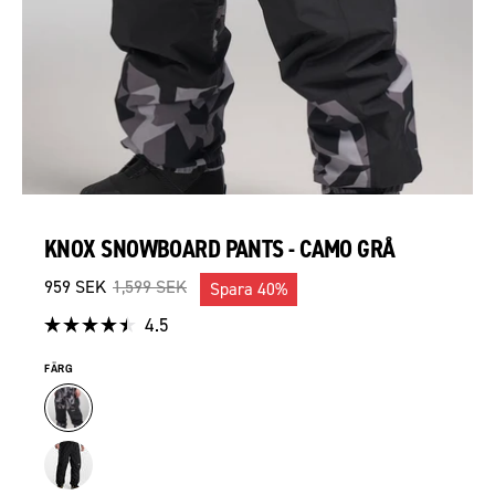
KNOX SNOWBOARD PANTS - CAMO GRÅ
959 SEK
1,599 SEK
Spara
40%
Klicka
4.5
Betygsatt
för
4.5
FÄRG
av
att
5
gå
stjärnor
till
recensioner