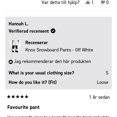
Ja,
Nej,
Var detta till hjälp?
1
0
denna
person
denn
pers
recension
röstade
recen
röst
från
ja
från
nej
Hannah L.
Mirko
Mirko
Verifierad recensent
F.
F.
Recenserar
var
var
till
inte
Knox Snowboard Pants - Off White
hjälp.
till
Jag rekommenderar den här produkten
hjälp.
What is your usual clothing size?
S
How do you like it? (Fit)
Loose
1 år sedan
Betygsatt
5
Favourite pant
av
5
Has a super fit- close to a baggy fit, love the black and white