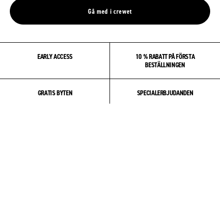
Gå med i crewet
EARLY ACCESS
10 % RABATT PÅ FÖRSTA
BESTÄLLNINGEN
GRATIS BYTEN
SPECIALERBJUDANDEN
OM OSS
COMMUNITY
PRODUKT & VÅRD
HJÄLP & SUPPORT