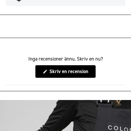
Inga recensioner ännu. Skriv en nu?
(Öppnas
Skriv en recension
i
ett
nytt
fönster)