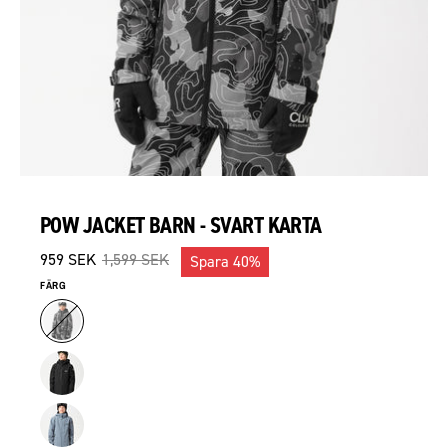
POW JACKET BARN - SVART KARTA
959 SEK
1,599 SEK
Spara
40%
FÄRG