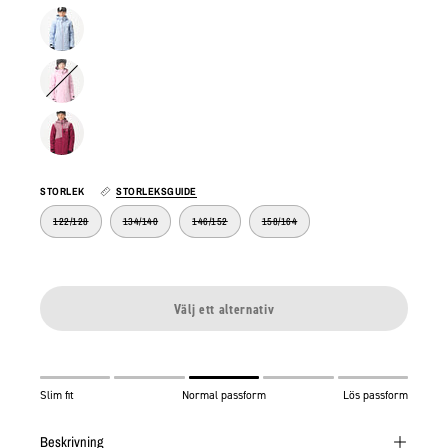
STORLEK
STORLEKSGUIDE
122/128
134/140
146/152
158/164
Välj ett alternativ
Slim fit
Normal passform
Lös passform
Beskrivning