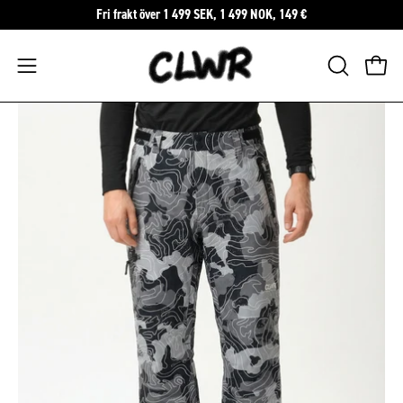
Hoppa
Fri frakt över 1 499 SEK, 1 499 NOK, 149 €
till
innehåll
Öppna
ÖPPNA
Öppn
SÖKFÄLTE
navigeringsmenyn