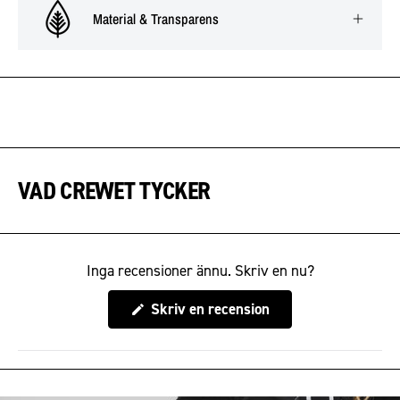
Material & Transparens
VAD CREWET TYCKER
Inga recensioner ännu. Skriv en nu?
(Öppnas
Skriv en recension
i
ett
nytt
fönster)