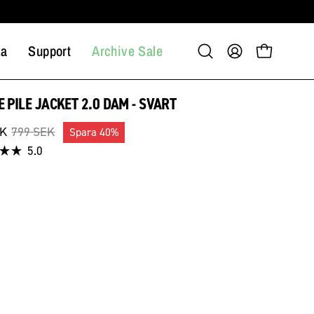
ka
Support
Archive Sale
Öppna
Mitt
Öppna varuko
sökfältet
konto
E PILE JACKET 2.0 DAM - SVART
EK
799 SEK
Spara
40%
Klicka
5.0
tt
för
att
gå
r
till
recensioner