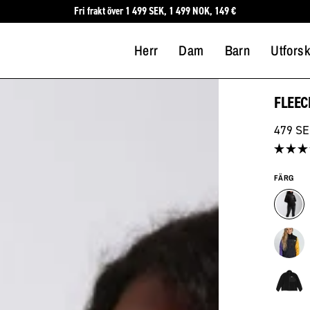
Fri frakt över 1 499 SEK, 1 499 NOK, 149 €
Herr
Dam
Barn
Utfors
FLEEC
479 S
Betygsa
5.0
FÄRG
av
5
stjärno