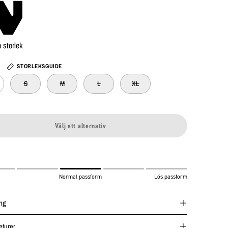
 storlek
STORLEKSGUIDE
S
M
L
XL
Välj ett alternativ
Normal passform
Lös passform
ing
eturer