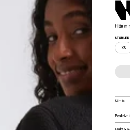
Hitta min
STORLEK
XS
Slim fit
Beskrivn
Frakt & R